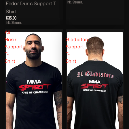
Inkl. Steuern.
Fedor Duric Support T-
Shirt
€35,00
Inkl. Steuern.
Ali
"Il
Nasir
Gladiatore"
Support
Support
T-
T-
Shirt
Shirt