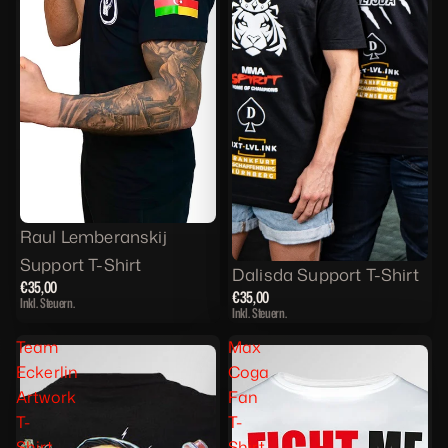
Ausverkauft
Raul Lemberanskij
Support T-Shirt
Ausverkauft
Dalisda Support T-Shirt
€35,00
€35,00
Inkl. Steuern.
Inkl. Steuern.
Team
Max
Eckerlin
Coga
Artwork
Fan
T-
T-
Shirt
Shirt