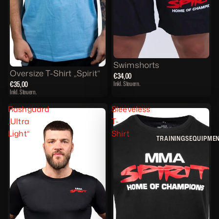
Swimshorts
Oversize T-Shirt „Spirit“
€34,00
Inkl. Steuern.
€35,00
Inkl. Steuern.
Rashguard
Sleeveless
„Ultra
T-
Light“
Shirt
TRAININGSEQUIPME