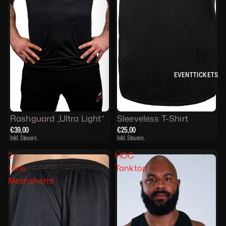
EVENTTICKETS
Rashguard „Ultra Light“
Sleeveless T-Shirt
€39,00
€25,00
Inkl. Steuern.
Inkl. Steuern.
2-
HOC
tone
Tanktop
Meshshorts