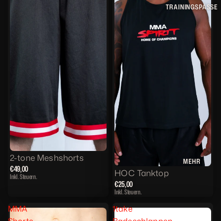
TRAININGSPÄSSE
2-tone Meshshorts
MEHR
€49,00
HOC Tanktop
Inkl. Steuern.
€25,00
Inkl. Steuern.
MMA
1take
Shorts
Badeschlappen