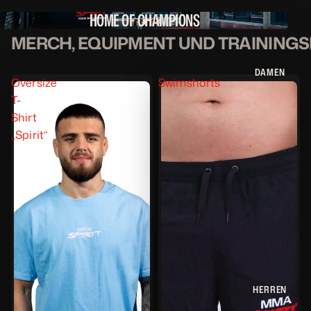
HOME OF CHAMPIONS
MERCH, EQUIPMENT UND TRAININGS
DAMEN
Oversize
Swimshorts
T-
Shirt
„Spirit“
HERREN