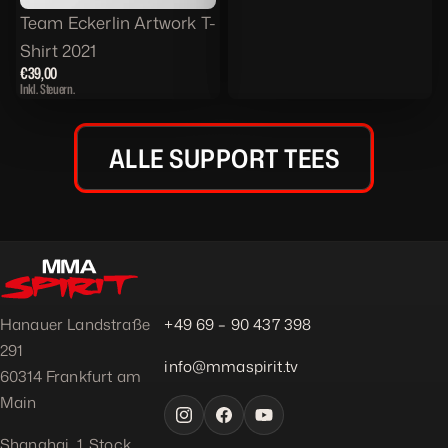
Ausverkauft
Team Eckerlin Artwork T-
Shirt 2021
€39,00
Inkl. Steuern.
ALLE SUPPORT TEES
Hanauer Landstraße
+49 69 – 90 437 398
291
info@mmaspirit.tv
60314 Frankfurt am
Main
Shanghai, 1. Stock